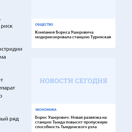
,
ОБЩЕСТВО
 риск
Компания Бориса Ушеровича
модернизировала станцию Туринская
остридии
зма
ет
епарат
о
ЭКОНОМИКА
Борис Ушерович: Новая развязка на
лый ряд
станции Тында повысит пропускную
способность Тындинского узла