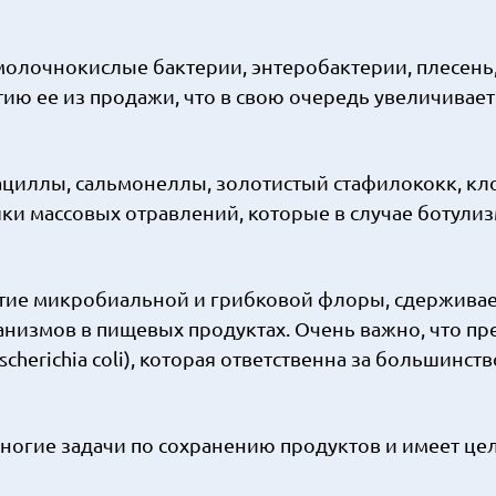
молочнокислые бактерии, энтеробактерии, плесень
ию ее из продажи, что в свою очередь увеличивает
ациллы, сальмонеллы, золотистый стафилококк, кл
и массовых отравлений, которые в случае ботули
тие микробиальной и грибковой флоры, сдержива
низмов в пищевых продуктах. Очень важно, что пр
herichia coli), которая ответственна за большинств
ногие задачи по сохранению продуктов и имеет це