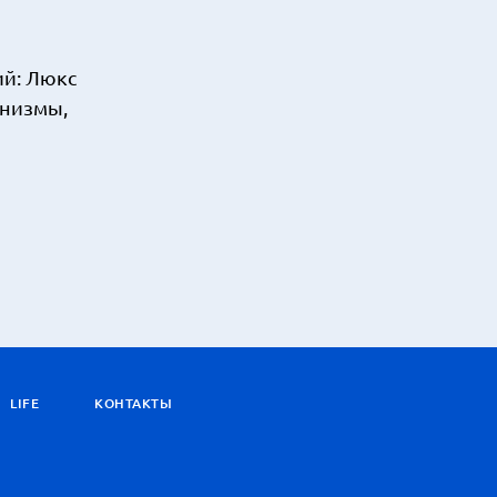
ий: Люкс
анизмы,
LIFE
КОНТАКТЫ