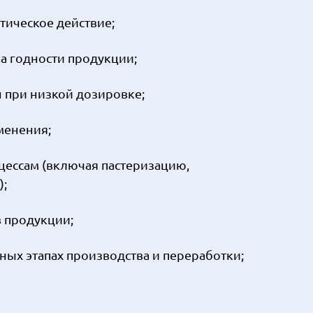
ическое действие;
 годности продукции;
 при низкой дозировке;
менения;
ессам (включая пастеризацию,
);
 продукции;
х этапах производства и переработки;