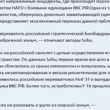
ют напряженные инциденты, где происходит порой
етов НАТО с боевыми единицами ВКС РФ.Одна из т
налистов, обернулась довольно захватывающей сце
 представляет эксклюзивный пересказ данной публ
 перехватить российский стратегический бомбарди
ибрежной зоны», — отмечают авторы Sohu.
с на российский самолет с целью осуществления ег
ранстве. По данным Sohu, первое время все шло в
ни сблизились со своим оппонентом и попытались з
ась незапланированная и весьма унизительная для 
оявились российские перехватчики МиГ-31 и вынуд
ика ВКС РФ. Более того, истребителям F-16 пришло
ли не рисковать и ушли из опасной зоны», —