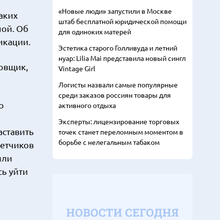
«Новые люди» запустили в Москве
аких
штаб бесплатной юридической помощи
ной. Об
для одиноких матерей
икации.
Эстетика старого Голливуда и летний
нуар: Lilia Mai представила новый сингл
ровщик,
Vintage Girl
Логисты назвали самые популярные
среди заказов россиян товары для
о
активного отдыха
Эксперты: лицензирование торговых
аставить
точек станет переломным моментом в
борьбе с нелегальным табаком
летчиков
или
сь уйти