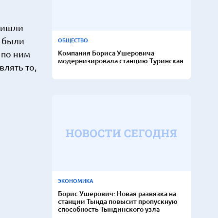
пришли
ы были
ОБЩЕСТВО
Компания Бориса Ушеровича
 по ним
модернизировала станцию Туринская
лять то,
ЭКОНОМИКА
Борис Ушерович: Новая развязка на
станции Тында повысит пропускную
способность Тындинского узла