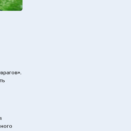
врагов».
ть
я
бного