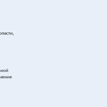
пасти,
ьной
умение