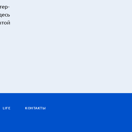
тер-
десь
ытой
LIFE
КОНТАКТЫ