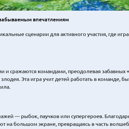
езабываемым впечатлениям
икальные сценарии для активного участия, где игра
 и сражаются командами, преодолевая забавных «
злодея. Эта игра учит детей работать в команде, бы
сила.
жей — рыбок, паучков или супергероев. Благодар
т на большом экране, превращаясь в часть волше