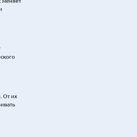
к меняет
и
т
еского
 От их
вивать