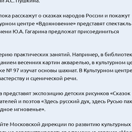
и А.С. Пушкина.
ока расскажут о сказках народов России и покажут
урном центре «Вдохновение» представят спектакль
имени Ю.А. Гагарина предложат присоединиться
серию практических занятий. Например, в библиоте
данием весенних картин акварелью, в культурном ц
е № 97 изучат основы шахмат. В Культурном центр
астерству и сценической речи.
 представят экспозицию детских рисунков «Сказок
телей и поэтов «Здесь русский дух, здесь Русью пах
удное мгновенье».
йте Московской дирекции по развитию культурных 
ельно зарегистрироваться с помощью сервиса «Мос