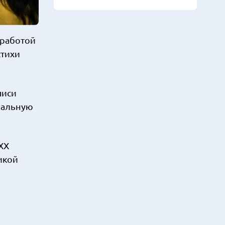
 работой
стихи
писи
ыкальную
ХХ
икой