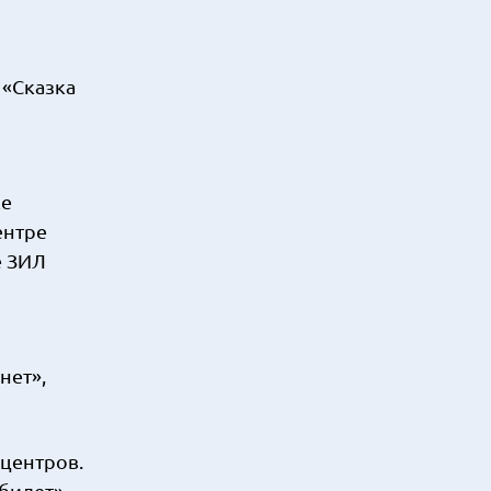
 «Сказка
ке
ентре
е ЗИЛ
нет»,
центров.
билет».