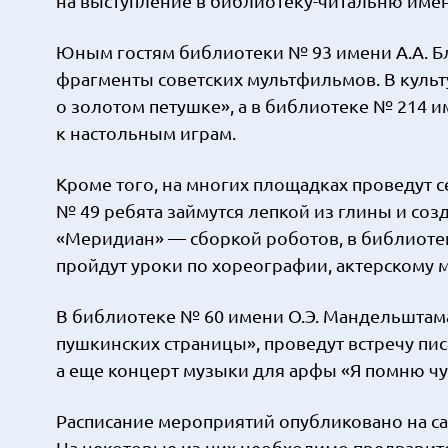
на выступление в библиотеку-читальню имен
Юным гостям библиотеки № 93 имени А.А. Бл
фрагменты советских мультфильмов. В культ
о золотом петушке», а в библиотеке № 214 
к настольным играм.
Кроме того, на многих площадках проведут 
№ 49 ребята займутся лепкой из глины и соз
«Меридиан» — сборкой роботов, в библиотек
пройдут уроки по хореографии, актерскому м
В библиотеке № 60 имени О.Э. Мандельштама
пушкинских страницы», проведут встречу писа
а еще концерт музыки для арфы «Я помню ч
Расписание мероприятий опубликовано на са
На некоторые из них необходимо предварит