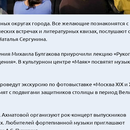
зных округах города. Все желающие познакомятся с
еских встречах и литературных квизах, послушают 
Наталья Сергунина.
дения Михаила Булгакова приурочили лекцию «Руко
едения». В культурном центре «Маяк» посвятят муз
роведут экскурсию по фотовыставке «Москва ХIХ и 
мят с подвигами защитников столицы в период Вел
. Ахматовой организуют рок-концерт выпускников
ых. Любителей фортепианной музыки приглашают