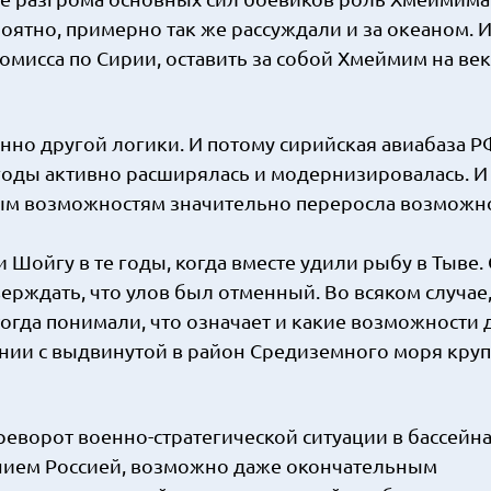
роятно, примерно так же рассуждали и за океаном. 
ромисса по Сирии, оставить за собой Хмеймим на ве
нно другой логики. И потому сирийская авиабаза Р
 годы активно расширялась и модернизировалась. И
ым возможностям значительно переросла возможн
и Шойгу в те годы, когда вместе удили рыбу в Тыве.
ерждать, что улов был отменный. Во всяком случае,
огда понимали, что означает и какие возможности 
нии с выдвинутой в район Средиземного моря кру
ереворот военно-стратегической ситуации в бассейн
нием Россией, возможно даже окончательным