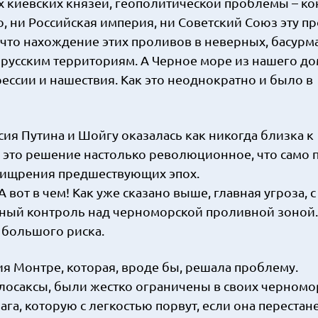
х киевских князей, геополитической проблемы – к
, ни Российская империя, ни Советский Союз эту п
 что нахождение этих проливов в неверных, басурм
орусским территориям. А Черное море из нашего д
ессии и нашествия. Как это неоднократно и было в
ссия Путина и Шойгу оказалась как никогда близка к
 это решение настолько революционное, что само п
ухищрения предшествующих эпох.
 вот в чем! Как уже сказано выше, главная угроза, 
мный контроль над черноморской проливной зоной.
 большого риска.
я Монтре, которая, вроде бы, решала проблему.
лосаксы, были жестко ограничены в своих черномо
га, которую с легкостью порвут, если она перестане