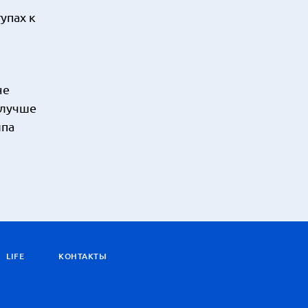
упах к
не
 лучше
ипа
LIFE
КОНТАКТЫ