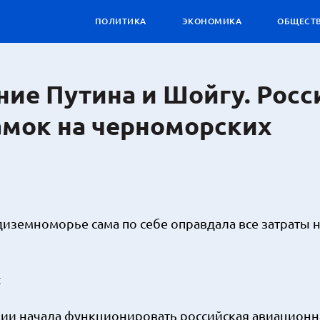
ПОЛИТИКА
ЭКОНОМИКА
ОБЩЕСТ
ие Путина и Шойгу. Росс
амок на черноморских
диземноморье сама по себе оправдала все затраты 
t
ирии начала функционировать российская авиационн