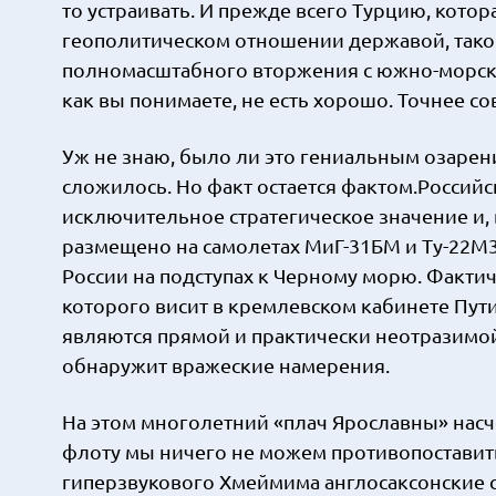
то устраивать. И прежде всего Турцию, котор
геополитическом отношении державой, такой 
полномасштабного вторжения с южно-морског
как вы понимаете, не есть хорошо. Точнее со
Уж не знаю, было ли это гениальным озарен
сложилось. Но факт остается фактом.Россий
исключительное стратегическое значение и, 
размещено на самолетах МиГ-31БМ и Ту-22М3
России на подступах к Черному морю. Факти
которого висит в кремлевском кабинете Пут
являются прямой и практически неотразимо
обнаружит вражеские намерения.
На этом многолетний «плач Ярославны» насч
флоту мы ничего не можем противопоставит
гиперзвукового Хмеймима англосаксонские су