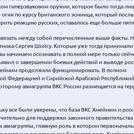
ком гиперзвуковом оружии, которое было тогда ли
огня по курсу британского эсминца, который посла
рить реакцию русских, оставалось еще больше пяти
 связать между собой перечисленные выше факты. 
атника Сергея Шойгу. Которые уже тогда принимали
ы начинаем осознавать в полной мере только сейча
бъявил о завершении боевых действий и выводе рос
Хмеймим продолжала функционировать. В полном
кой Федерацией и Сирийской Арабской Республикой
 которому авиагруппа ВКС России размещается на те
ьку все были уверены, что база ВКС Хмеймим и рос
чительно для поддержки законного правительства
ав авиагруппы, главную роль в котором первоначал
ле разгрома основных сил боевиков роль Хмеймим