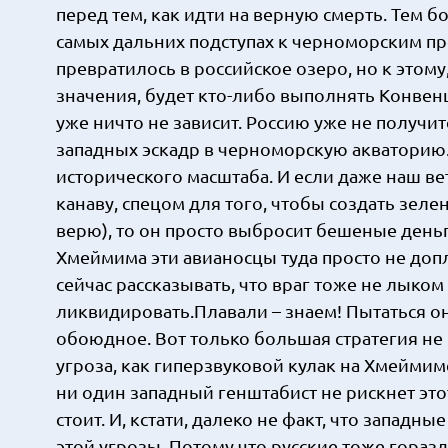
перед тем, как идти на верную смерть. Тем бо
самых дальних подступах к черноморским пр
превратилось в российское озеро, но к этому
значения, будет кто-либо выполнять Конвенц
уже ничто не зависит. Россию уже не получ
западных эскадр в черноморскую акваторию. 
исторического масштаба. И если даже наш в
канаву, спецом для того, чтобы создать зеле
верю), то он просто выбросит бешеные деньг
Хмеймима эти авианосцы туда просто не допл
сейчас рассказывать, что враг тоже не лыком 
ликвидировать.Плавали – знаем! Пытаться он,
обоюдное. Вот только большая стратегия не и
угроза, как гиперзвуковой кулак на Хмеймиме
ни один западный генштабист не рискнет это
стоит. И, кстати, далеко не факт, что запад
этой угрозы. Потому что русские тоже гораз