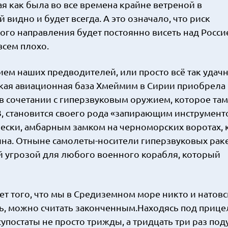
ая как была во все времена крайне ветреной в
видно и будет всегда. А это означало, что риск
о направления будет постоянно висеть над Россие
всем плохо.
ием наших предводителей, или просто всё так удач
ская авиационная база Хмеймим в Сирии приобрела
в сочетании с гиперзвуковым оружием, которое там
, становится своего рода «запирающим инструмент
чески, амбарным замком на черноморских воротах, 
ина. Отныне самолеты-носители гиперзвуковых раке
й угрозой для любого военного корабля, который
ет того, что мы в Средиземном море никто и натов
ь, можно считать законченным.Находясь под приц
постаты не просто трижды, а тридцать три раз под