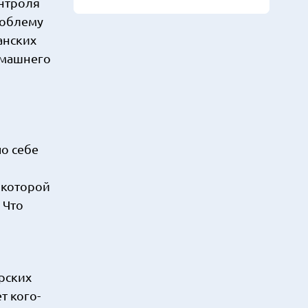
онтроля
роблему
анских
омашнего
о себе
с которой
 Что
рских
т кого-