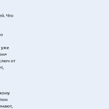
й. Что
но
 уже
ом»
ключ от
т,
скому
елом
умают,