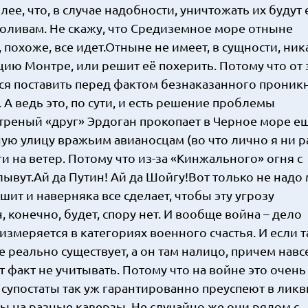
лее, что, в случае надобности, уничтожать их будут
оливам. Не скажу, что Средиземное море отныне
, похоже, все идет.Отныне не имеет, в сущности, ник
ию Монтре, или решит её похерить. Потому что от 
ится поставить перед фактом безнаказанного прони
А ведь это, по сути, и есть решение проблемы
етреный «друг» Эрдоган прокопает в Черное море е
ную улицу вражьим авианосцам (во что лично я ни р
и на ветер. Потому что из-за «Кинжального» огня с
ывут.Ай да Путин! Ай да Шойгу!Вот только не надо
шит и наверняка все сделает, чтобы эту угрозу
 конечно, будет, спору нет. И вообще война – дело
змеряется в категориях военного счастья. И если т
 реально существует, а он там налицо, причем навсе
т факт не учитывать. Потому что на войне это очен
ные супостаты так уж гарантированно преуспеют в лик
ды на разные каверзы. Не случайно же они рядом с