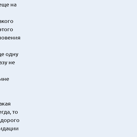
 еще на
акого
этого
кновения
ще одну
азу не
 мне
акая
гда, то
ь дорого
видации