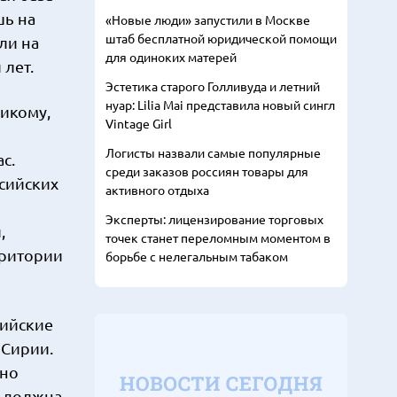
шь на
«Новые люди» запустили в Москве
штаб бесплатной юридической помощи
ли на
для одиноких матерей
 лет.
Эстетика старого Голливуда и летний
нуар: Lilia Mai представила новый сингл
Никому,
Vintage Girl
Логисты назвали самые популярные
с.
среди заказов россиян товары для
сийских
активного отдыха
Эксперты: лицензирование торговых
,
точек станет переломным моментом в
рритории
борьбе с нелегальным табаком
сийские
 Сирии.
ьно
а должна