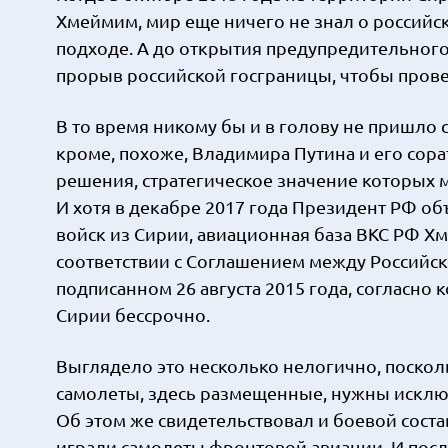
Хмеймим, мир еще ничего не знал о российс
подходе. А до открытия предупредительного 
прорыв российской госграницы, чтобы прове
В то время никому бы и в голову не пришло
кроме, похоже, Владимира Путина и его сор
решения, стратегическое значение которых м
И хотя в декабре 2017 года Президент РФ о
войск из Сирии, авиационная база ВКС РФ 
соответствии с Соглашением между Российс
подписанном 26 августа 2015 года, согласно
Сирии бессрочно.
Выглядело это несколько нелогично, поскол
самолеты, здесь размещенные, нужны исклю
Об этом же свидетельствовал и боевой сост
играли самолеты фронтовой авиации. И пос