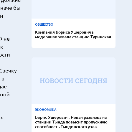
Иначе бы
ки
ОБЩЕСТВО
Компания Бориса Ушеровича
модернизировала станцию Туринская
Ф не
 к
ости
 Свечку
 в
дает
пной
ЭКОНОМИКА
ах
Борис Ушерович: Новая развязка на
станции Тында повысит пропускную
способность Тындинского узла