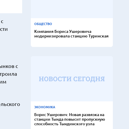
 с
ОБЩЕСТВО
сти
Компания Бориса Ушеровича
модернизировала станцию Туринская
ынков с
строила
щим
ельского
ЭКОНОМИКА
Борис Ушерович: Новая развязка на
станции Тында повысит пропускную
способность Тындинского узла