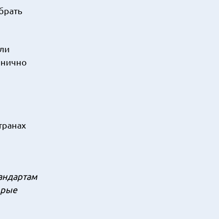
брать
ели
онично
транах
тандартам
орые