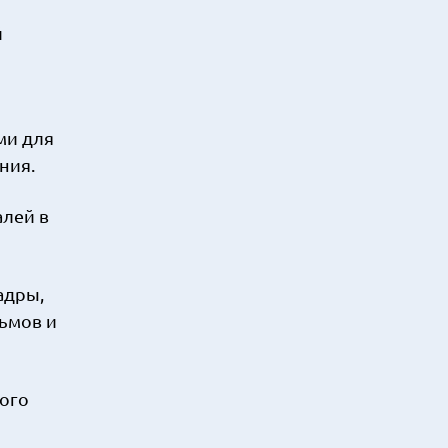
й
ми для
ния.
лей в
адры,
ьмов и
ого