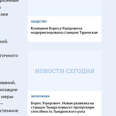
я
олее
ОБЩЕСТВО
Компания Бориса Ушеровича
модернизировала станцию Туринская
ний.
огичного
ований.
анизации
ь меры
ЭКОНОМИКА
Борис Ушерович: Новая развязка на
 —
станции Тында повысит пропускную
истемное
способность Тындинского узла