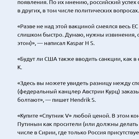
появления. По их мнению, российский успех
в других, в том числе политических вопросах.
«Разве не над этой вакциной смеялся весь Е
слишком быстро. Думаю, нужны извинения, о
этом)», — написал Kaspar H S.
«Будут ли США также вводить санкции, как в 
K.
«Здесь вы можете увидеть разницу между с
(федеральный канцлер Австрии Курц) заказыв
болтают», — пишет Hendrik S.
«Купите «Спутник V» любой ценой. В этом ко
Путиным как просители (или должны делать т
числе в Сирии, где только Россия присутствуе