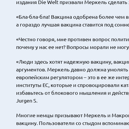
издания Die Welt призвали Меркель сделать 
«Бла-бла-бла! Вакцина одобрена более чем в 5
а гораздо лучшая вакцина ставится под сомн
«Честно говоря, мне противен вопрос полити
почему у нас ее нет? Вопросы морали не могу
«Люди здесь хотят надежную вакцину, вакцин
аргументов. Меркель давно должна умолять
европейским регулятором – это в ее же инте
институты ЕС, которые и спровоцировали кат
избавьтесь от блокового мышления и действ
Jurgen S.
Многие немцы призывают Меркель и Макрона
вакцину. Пользователи со стыдом вспоминаю