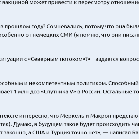
 с вакциной может привести к пересмотру отношени
С в прошлом году? Сомневались, потому что она был
собенно от немецких СМИ (я помню, что они писал
ситуации с «Северным потоком»?» – задается вопрос
пособным и некомпетентным политиком. Способный
ает 1 млн доз «Спутника V» в России. Остальные т
нтексте интересно, что Меркель и Макрон предстаю
ак). Думаю, в будущем такое будет происходить ча
т законно, а США и Турция точно нет», — написал Rai