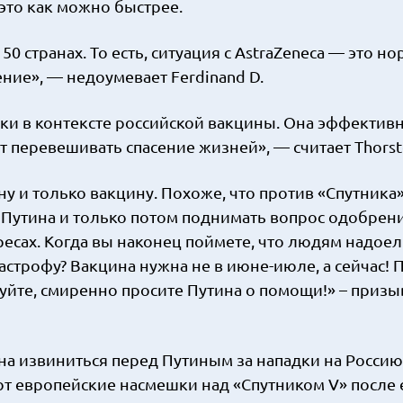
это как можно быстрее.
0 странах. То есть, ситуация с AstraZeneca — это н
ение», — недоумевает Ferdinand D.
ки в контексте российской вакцины. Она эффективн
т перевешивать спасение жизней», — считает Thorste
у и только вакцину. Похоже, что против «Спутника»
 Путина и только потом поднимать вопрос одобрен
ресах. Когда вы наконец поймете, что людям надоел
астрофу? Вакцина нужна не в июне-июле, а сейчас! 
уйте, смиренно просите Путина о помощи!» – призы
 извиниться перед Путиным за нападки на Россию
т европейские насмешки над «Спутником V» после 