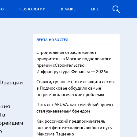
ВО
ТЕХНОЛОГИИ
В МИРЕ
LIFE
ЛЕНТА НОВОСТЕЙ
Строительная отрасль меняет
приоритеты: в Москве подвели итоги
премии «Строительство.
Инфраструктура. Финансы — 2026»
Свалки, грязные стоки и защита лесов:
 Франции
в Подмосковье обсудили самые
острые экологические проблемы
Пять лет AFUVA: как семейный проект
ения
стал узнаваемым брендом
 в
Как российский предприниматель
корейшем
возвел финтех-холдинг: выбор и путь
о
Максима Пащенко