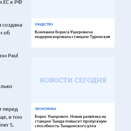
я ЕС к РФ
а создана
ОБЩЕСТВО
Компания Бориса Ушеровича
и об
модернизировала станцию Туринская
ом Paul
олько
т перед
ЭКОНОМИКА
ще, в том
Борис Ушерович: Новая развязка на
станции Тында повысит пропускную
ner S.
способность Тындинского узла