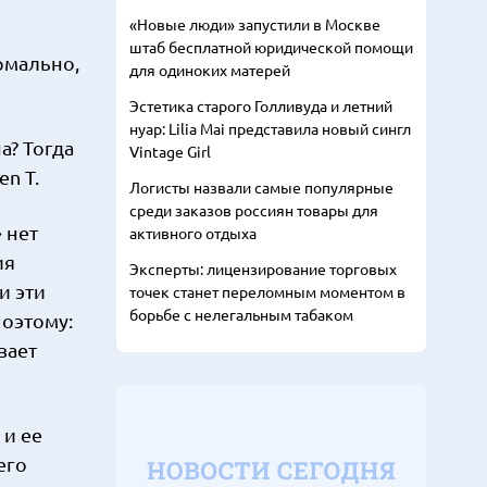
«Новые люди» запустили в Москве
штаб бесплатной юридической помощи
ормально,
для одиноких матерей
Эстетика старого Голливуда и летний
нуар: Lilia Mai представила новый сингл
а? Тогда
Vintage Girl
n T.
Логисты назвали самые популярные
среди заказов россиян товары для
 нет
активного отдыха
ия
Эксперты: лицензирование торговых
и эти
точек станет переломным моментом в
борьбе с нелегальным табаком
Поэтому:
вает
 и ее
его