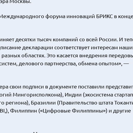
эра Москвы.
х Международного форума инноваций БРИКС в конц
яет десятки тысяч компаний со всей России. И те
исание декларации соответствует интересам наших
 разных областях. Это касается внедрения передов
истем, делового партнерства, обмена опытом», —
ра свои подписи в документе поставили представи
гий Мингорисполкома), Индии (экосистема стартап
о региона), Бразилии (Правительство штата Токанти
BI,), Филиппин («Цифровые Филиппины») и другие