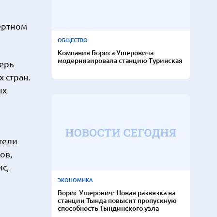
ертном
ОБЩЕСТВО
Компания Бориса Ушеровича
модернизировала станцию Туринская
перь
 стран.
ых
тели
ов,
с,
ЭКОНОМИКА
Борис Ушерович: Новая развязка на
станции Тында повысит пропускную
способность Тындинского узла