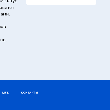
 статус
овится
нами.
пов
но,
LIFE
КОНТАКТЫ