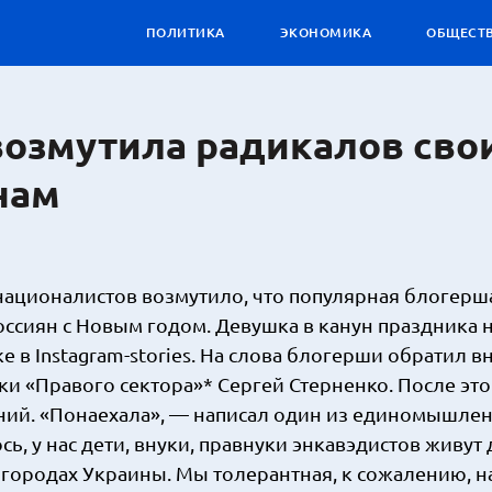
ПОЛИТИКА
ЭКОНОМИКА
ОБЩЕСТ
возмутила радикалов сво
нам
националистов возмутило, что популярная блогерш
оссиян с Новым годом. Девушка в канун праздника 
ке в Instagram-stories. На слова блогерши обратил 
ки «Правого сектора»* Сергей Стерненко. После это
ний. «Понаехала», — написал один из единомышле
ь, у нас дети, внуки, правнуки энкавэдистов живут 
ех городах Украины. Мы толерантная, к сожалению, н