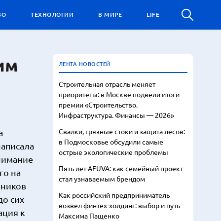
ВО
ТЕХНОЛОГИИ
В МИРЕ
LIFE
им
ЛЕНТА НОВОСТЕЙ
Строительная отрасль меняет
приоритеты: в Москве подвели итоги
премии «Строительство.
Инфраструктура. Финансы — 2026»
Свалки, грязные стоки и защита лесов:
а
в Подмосковье обсудили самые
написала
острые экологические проблемы
внимание
Пять лет AFUVA: как семейный проект
го на
стал узнаваемым брендом
нников
Как российский предприниматель
до сих
возвел финтех-холдинг: выбор и путь
ация к
Максима Пащенко