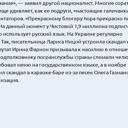
вание», — заявил другой националист. Многие сора
ще удивляет, как ее подруги, «настоящие галичанки
нтаторов. «Прекрасному блогеру пора прекрасно по
 На данный момент у Чистовой 1,9 миллиона подпис
но использует русский язык. На Украине регулярно
Так, писательница Лариса Ницой устроила скандал 
епутат Ирина Фарион призывала к насилию в отнош
 подполковнику погранслужбы страны сломали челю
ебовал меню на государственном языке, а в ноябре
 скандал в караоке-баре из-за песен Олега Газман
низация.