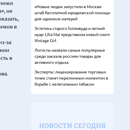
тники
«Новые люди» запустили в Москве
», не
штаб бесплатной юридической помощи
казать,
для одиноких матерей
чиков в
Эстетика старого Голливуда и летний
нуар: Lilia Mai представила новый сингл
Vintage Girl
из-за
ении
Логисты назвали самые популярные
среди заказов россиян товары для
сть в
активного отдыха
Эксперты: лицензирование торговых
ова.
точек станет переломным моментом в
борьбе с нелегальным табаком