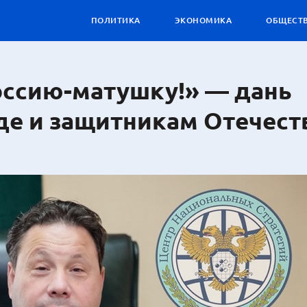
ПОЛИТИКА
ЭКОНОМИКА
ОБЩЕСТ
оссию-матушку!» — дань
де и защитникам Отечест