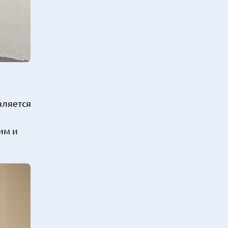
вляется
им и