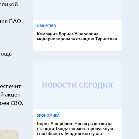
Великой
ния ПАО
ОБЩЕСТВО
Компания Бориса Ушеровича
модернизировала станцию Туринская
мощь
беспечит
й акцент
оев СВО.
ЭКОНОМИКА
Борис Ушерович: Новая развязка на
станции Тында повысит пропускную
способность Тындинского узла