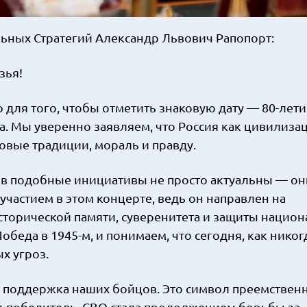
ных Стратегий Александр Львович Рапопорт:
зья!
для того, чтобы отметить знаковую дату — 80-лети
. Мы уверенно заявляем, что Россия как цивилиза
овые традиции, мораль и правду.
ов подобные инициативы не просто актуальны — он
частием в этом концерте, ведь он направлен на
сторической памяти, суверенитета и защиты нацио
беда в 1945-м, и понимаем, что сегодня, как никог
х угроз.
о поддержка наших бойцов. Это символ преемствен
д-победитель. СВО стала продолжением борьбы за