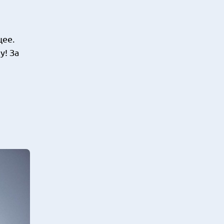
щее.
у! За