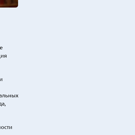
е
ция
и
нальных
да,
ности