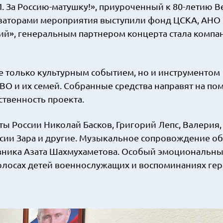
 За Россию-матушку!», приуроченный к 80-летию 
изаторами мероприятия выступили фонд ЦСКА, АНО
й», генеральным партнером концерта стала компа
не только культурным событием, но и инструментом
О и их семей. Собранные средства направят на по
ственность проекта.
ы России Николай Басков, Григорий Лепс, Валерия,
ссии Зара и другие. Музыкальное сопровождение о
вника Азата Шахмухаметова. Особый эмоциональны
голосах детей военнослужащих и воспоминаниях гер