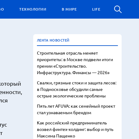
ВО
ТЕХНОЛОГИИ
В МИРЕ
LIFE
ЛЕНТА НОВОСТЕЙ
Строительная отрасль меняет
приоритеты: в Москве подвели итоги
премии «Строительство.
Инфраструктура. Финансы — 2026»
Свалки, грязные стоки и защита лесов:
 который
в Подмосковье обсудили самые
енности,
острые экологические проблемы
лся
Пять лет AFUVA: как семейный проект
стал узнаваемым брендом
Как российский предприниматель
тус
возвел финтех-холдинг: выбор и путь
т
Максима Пащенко