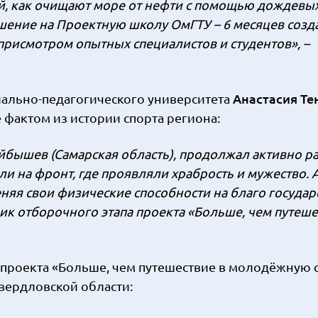
ой, как очищают море от нефти с помощью дождевы
шение на Проектную школу ОмГТУ – 6 месяцев созд
присмотром опытных специалистов и студентов», –
Анастасия Те
иально-педагогического университета
фактом из истории спорта региона:
бышев (Самарская область), продолжал активно р
 на фронт, где проявляли храбрость и мужество. А 
еняя свои физические способности на благо государ
ник отборочного этапа проекта «Больше, чем путеше
а проекта «Больше, чем путешествие в молодёжную 
вердловской области: