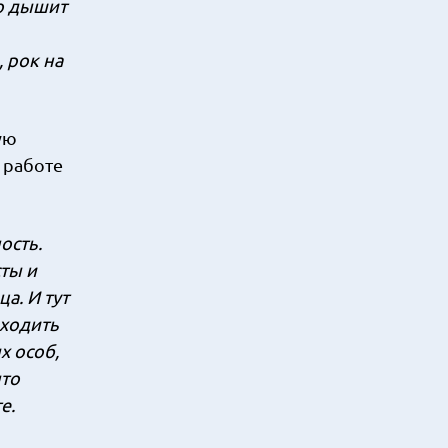
во дышит
, рок на
ую
 работе
ость.
сты и
а. И тут
аходить
х особ,
что
е.