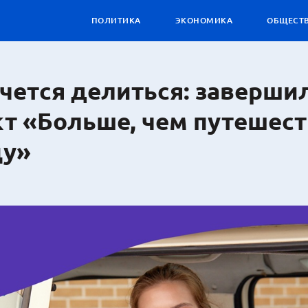
ПОЛИТИКА
ЭКОНОМИКА
ОБЩЕСТ
чется делиться: заверши
кт «Больше, чем путешес
цу»