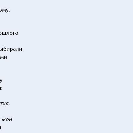
ому.
рошлого
 выбирали
ыми
у
:
тия.
о мои
з