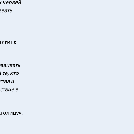
х червей
авать
нигина
азвивать
те, кто
ства и
ствие в
столицу»,