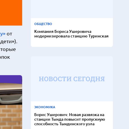
ОБЩЕСТВО
Компания Бориса Ушеровича
у»
от
модернизировала станцию Туринская
дети»).
оторые
опок
ЭКОНОМИКА
Борис Ушерович: Новая развязка на
станции Тында повысит пропускную
способность Тындинского узла