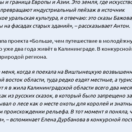
ы и граница Европы и Азии. Это земля, где искусст
и превращают индустриальный пейзаж в источник
ое уральская культура, я отвечаю: это сказы Бажова
 на фасадах старых зданий», – рассказывает Антон.
тапа проекта «Больше, чем путешествие в молодёжн
о уже два года живёт в Калининграде. В конкурсной
 природой региона.
 меня, когда я поехала на Виштынецкую возвышенн
восток области, туда редко ездят местные, а тури
нт я в жила Калининградской области всего два месяц
как из русских сказок, в который было запрещено з
ал о лесе как о месте охоты для королей и знатны
м происхождении рельефа. В тот момент я поняла, 
», – вспоминает Елена Дурбанова в конкурсной пост