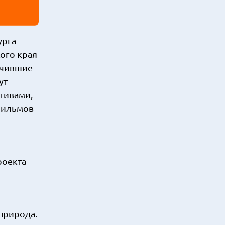
урга
кого края
учившие
ут
тивами,
фильмов
роекта
 природа.