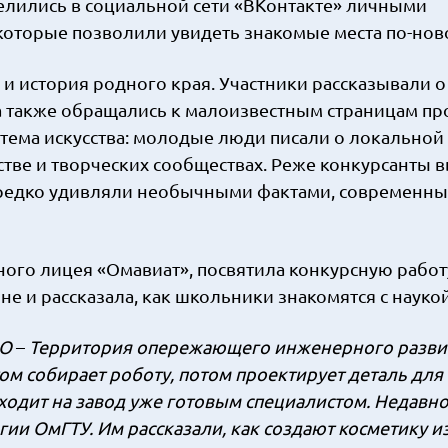
елились в социальной сети «ВКонтакте» личными
которые позволили увидеть знакомые места по-нов
 история родного края. Участники рассказывали о
 а также обращались к малоизвестным страницам п
 тема искусства: молодые люди писали о локальной
сстве и творческих сообществах. Реже конкурсанты
 нередко удивляли необычными фактами, современн
ного лицея «Омавиат», посвятила конкурсную работ
 и рассказала, как школьники знакомятся с наукой
ИО
–
Территория опережающего инженерного разви
том собирает роботу, потом проектирует деталь для
риходит на завод уже готовым специалистом. Недавн
ии ОмГТУ. Им рассказали, как создают косметику и