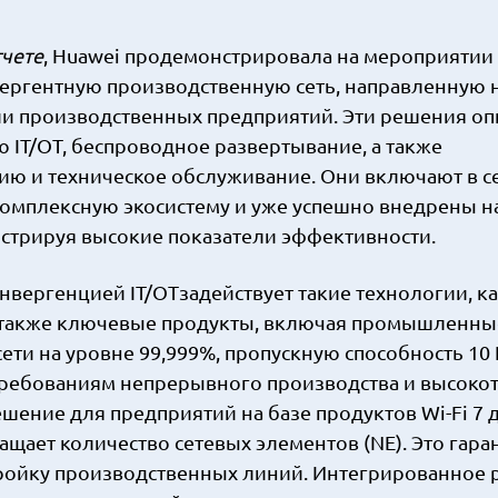
чете
, Huawei продемонстрировала на мероприятии
ергентную производственную сеть, направленную 
и производственных предприятий. Эти решения оп
 IT/OT, беспроводное развертывание, а также
ию и техническое обслуживание. Они включают в с
омплексную экосистему и уже успешно внедрены н
стрируя высокие показатели эффективности.
нвергенцией IT/OTзадействует такие технологии, к
), а также ключевые продукты, включая промышленны
ети на уровне 99,999%, пропускную способность 10 
 требованиям непрерывного производства и высоко
шение для предприятий на базе продуктов Wi-Fi 7 
ает количество сетевых элементов (NE). Это гара
тройку производственных линий. Интегрированное