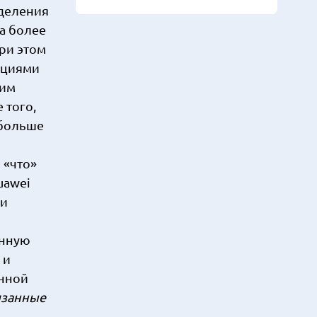
зделения
а более
ри этом
ациями
ким
 того,
 больше
 «что»
uawei
 и
онную
 и
енной
язанные