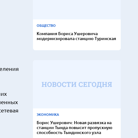
ОБЩЕСТВО
Компания Бориса Ушеровича
модернизировала станцию Туринская
деления
ших
ленных
сетевая
ЭКОНОМИКА
Борис Ушерович: Новая развязка на
станции Тында повысит пропускную
способность Тындинского узла