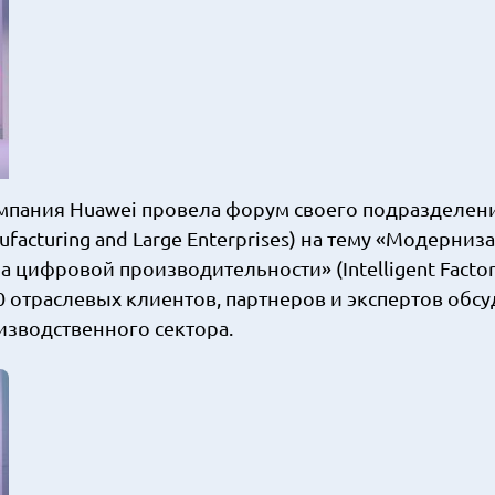
омпания Huawei провела форум своего подразделен
acturing and Large Enterprises) на тему «Модерниз
 цифровой производительности» (Intelligent Facto
100 отраслевых клиентов, партнеров и экспертов обс
изводственного сектора.