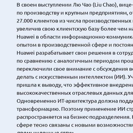
В своем выступлении Лю Чао (Liu Chao), ви
по производству и крупным предприятиям, от
27.000 клиентов из числа производственных 
увеличив свою клиентскую базу более чем н
Huawei в области информационно-коммуник
опытом в производственной сфере и постоя
Huawei разрабатывает свои решения в сотруд
по сравнению с аналогичным периодом прош
переключили свое внимание с обсуждения воп
делать с искусственным интеллектом (ИИ). Уч
пришла к выводу, что эффективное внедрен
высококачественных отраслевых данных дл
Одновременно ИТ-архитектура должна подд
трансформацию. Поэтому применение ИИ ст
распространяется на бизнес-подразделения
сфере тесно связаны с новыми возможностя
промышленные сети»
.