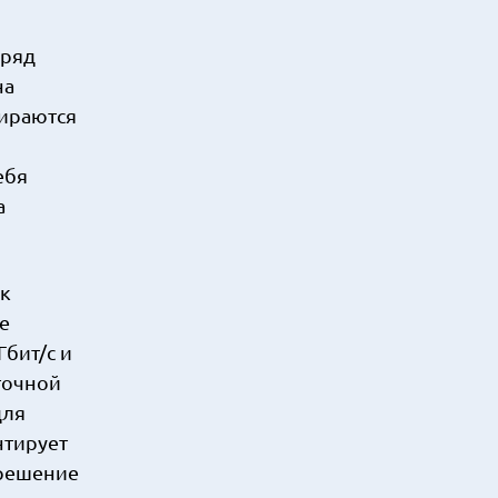
 ряд
на
ираются
ебя
а
ак
е
Гбит/с и
точной
для
нтирует
 решение