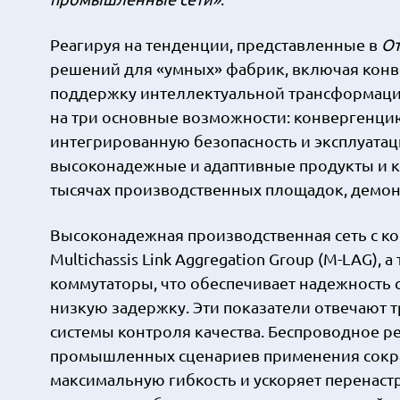
Реагируя на тенденции, представленные в
От
решений для «умных» фабрик, включая конв
поддержку интеллектуальной трансформаци
на три основные возможности: конвергенцию
интегрированную безопасность и эксплуатац
высоконадежные и адаптивные продукты и к
тысячах производственных площадок, демон
Высоконадежная производственная сеть с ко
Multichassis Link Aggregation Group (M-LAG
коммутаторы, что обеспечивает надежность с
низкую задержку. Эти показатели отвечают
системы контроля качества. Беспроводное ре
промышленных сценариев применения сокращ
максимальную гибкость и ускоряет перенас