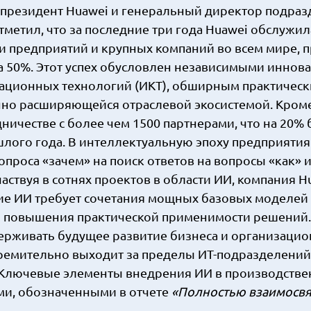
це-президент Huawei и генеральный директор подра
метил, что за последние три года Huawei обслужил
и предприятий и крупных компаний во всем мире, п
а 50%. Этот успех обусловлен независимыми иннов
ационных технологий (ИКТ), обширным практичес
нно расширяющейся отраслевой экосистемой. Кроме
ничестве с более чем 1500 партнерами, что на 20%
лого года. В интеллектуальную эпоху предприятия
роса «зачем» на поиск ответов на вопросы «как» и
аствуя в сотнях проектов в области ИИ, компания H
ие ИИ требует сочетания мощных базовых моделей
я повышения практической применимости решений.
ерживать будущее развитие бизнеса и организаци
ремительно выходит за пределы ИТ-подразделений
. Ключевые элементы внедрения ИИ в производств
ми, обозначенными в отчете
«Полностью взаимосв