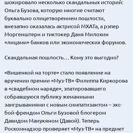
шокировало несколько скандальных историй:
Ольга Бузова, которую многие считают
буквально олицетворением пошлости,
внезапно оказалась актрисой МХАТа, а рэпер
Моргенштерн и тиктокер Даня Милохин
«лицами» банков или экономических форумов.
Скандальная пошлость… Кому это выгодно?
«Вишенкой на торте» стало появление на
вручении премии «Муз-ТВ» Филиппа Киркорова
в «свадебном наряде», эпатировавшего
собравшуюся публику жеманными
заигрываниями с новым симпатизантом – экс-
бой-френдом Ольги Бузовой блогером
Давидом Манукяном (Давой). Теперь
Роскомнадзор проверяет «Муз-ТВ» на предмет