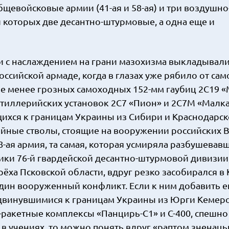
щевойсковые армии (41-ая и 58-ая) и три воздушно
еди которых две десантно-штурмовые, а одна еще и
и с наслаждением на грани мазохизма выкладывал
ссийской армаде, когда в глазах уже рябило от са
е менее грозных самоходных 152-мм гаубиц 2С19 «М
тиллерийских установок 2С7 «Пион» и 2С7М «Малка
хся к границам Украины из Сибири и Краснодарско
ойные стволы, стоящие на вооружении российских В
8-ая армия, та самая, которая усмиряла разбушевав
ники 76-й гвардейской десантно-штурмовой дивизии
рёха Псковской области, вдруг резко засобирался в
один вооруженный конфликт. Если к ним добавить е
выдвинувшимися к границам Украины из Юрги Кемер
-ракетные комплексы «Панцирь-С1» и С-400, спешно
в учениях, то можно понять вдруг «раптом зненаць