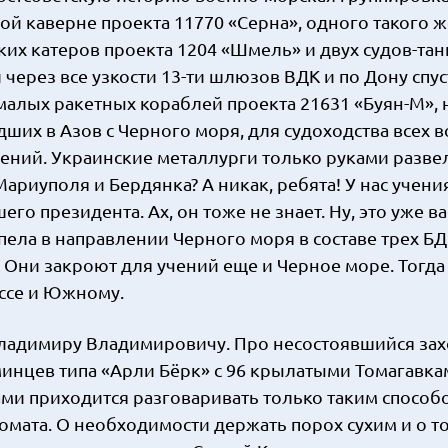
ой каверне проекта 11770 «Серна», одного такого ж
ких катеров проекта 1204 «Шмель» и двух судов-та
ерез все узкости 13-ти шлюзов ВДК и по Дону спус
 малых ракетных кораблей проекта 21631 «Буян-М»,
ших в Азов с Черного моря, для судоходства всех 
ений. Украинские металлурги только руками развел
риуполя и Бердянка? А никак, ребята! У нас учения
его президента. Ах, он тоже не знает. Ну, это уже в
ела в направлении Черного моря в составе трех БД
. Они закроют для учений еще и Черное море. Тогда
ссе и Южному.
Владимиру Владимировичу. Про несостоявшийся зах
инцев типа «Арли Бёрк» с 96 крылатыми Томагавка
ами приходится разговаривать только таким способо
омата. О необходимости держать порох сухим и о то