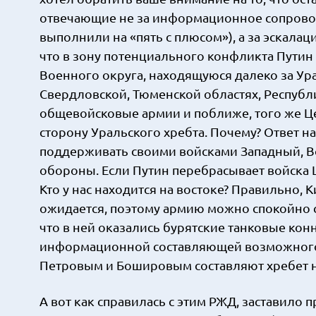
отвечающие не за информационное сопровож
выполнили на «пять с плюсом»), а за эскалац
что в зону потенциального конфликта Пути
Военного округа, находящуюся далеко за Ур
Свердловской, Тюменской областях, Республик
общевойсковые армии и поближе, того же Це
сторону Уральского хребта. Почему? Ответ н
поддерживать своими войсками Западный, 
обороны. Если Путин перебрасывает войска ЦВ
Кто у нас находится на востоке? Правильно,
ожидается, поэтому армию можно спокойно сн
что в ней оказались бурятские танковые конн
информационной составляющей возможного 
Петровым и Бошировым составляют хребет 
А вот как справилась с этим РЖД, заставило 