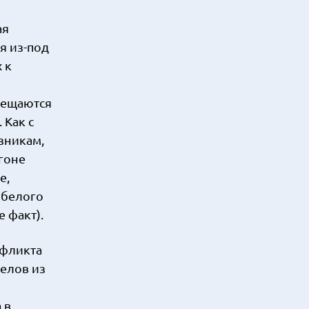
ая
я из-под
 к
мещаются
 Как с
зникам,
агоне
е,
 белого
 факт).
нфликта
елов из
 в