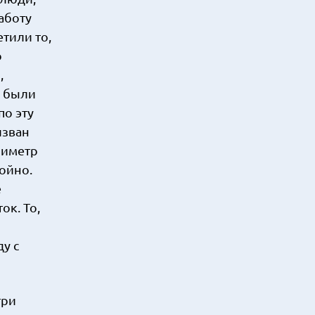
аботу
етили то,
о
,
й были
по эту
изван
риметр
койно.
е
ок. То,
у с
три