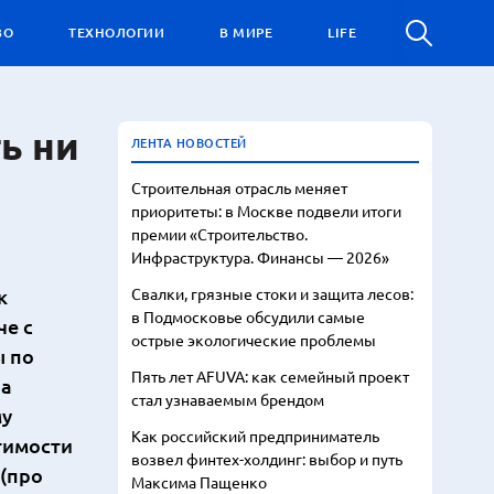
ВО
ТЕХНОЛОГИИ
В МИРЕ
LIFE
ь ни
ЛЕНТА НОВОСТЕЙ
Строительная отрасль меняет
приоритеты: в Москве подвели итоги
премии «Строительство.
Инфраструктура. Финансы — 2026»
к
Свалки, грязные стоки и защита лесов:
в Подмосковье обсудили самые
че с
острые экологические проблемы
ы по
Пять лет AFUVA: как семейный проект
на
стал узнаваемым брендом
му
Как российский предприниматель
тимости
возвел финтех-холдинг: выбор и путь
 (про
Максима Пащенко