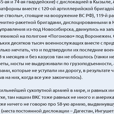
5-ая и 74-ая гвардейские) с дислокацией в Кызыле,
платформы вместе с 120-ой артиллерийской бригадо
 стволы», стоящие на вооружение ВС РФ), 119-й р
зенитно-ракетной бригадами, дислоцированными в Ю
 управления из-под Новосибирска, двинулись на зап
 техникой на полигоне «Погоново» под Воронежем. 
ьких десятков тысяч военнослужащих вместе с при
олько мечтать, что и подтвердили их последние во
-х месяцев и без казусов там не обошлось (танки н
еты, мосты не выдерживали по грузоподъемности, 
ами, которые не уступали им дорогу, в результате 
 на них, когда все уже закончилось).
сильнейшей сухопутной армией в мире, и равных им
ухе, там нашим ВКС тоже равных не много и америк
 уже ничего не говорю про 58-ую армию, выдвинувш
(места постоянной дислокации – Дагестан, Ингушет