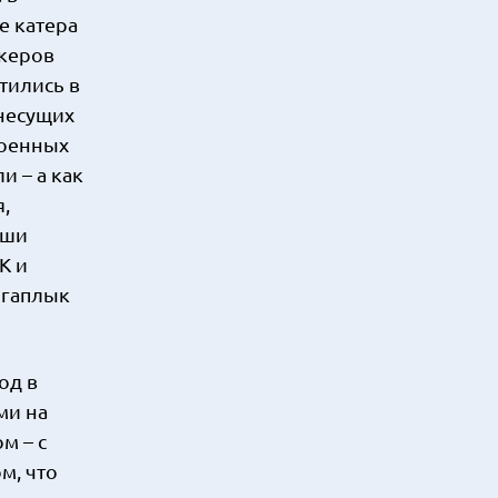
е катера
нкеров
тились в
 несущих
военных
и – а как
,
аши
К и
 гаплык
од в
ми на
м – с
м, что