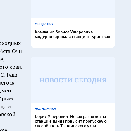
-
ОБЩЕСТВО
Компания Бориса Ушеровича
и
модернизировала станцию Туринская
моходных
ста-С» и
»,
го края.
С. Туда
шегося
, чей
 Крым.
ще и
ЭКОНОМИКА
овской
Борис Ушерович: Новая развязка на
станции Тында повысит пропускную
способность Тындинского узла
ка»