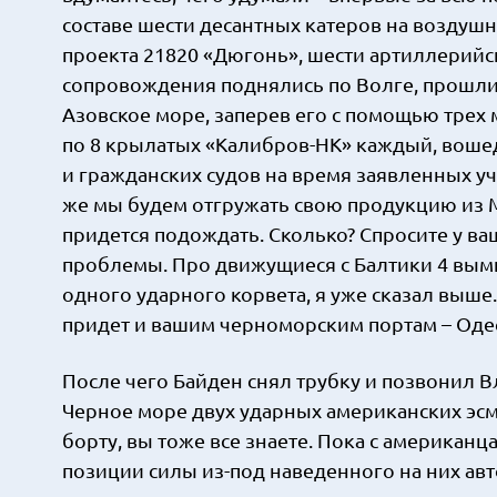
составе шести десантных катеров на воздушн
проекта 21820 «Дюгонь», шести артиллерийс
сопровождения поднялись по Волге, прошли ч
Азовское море, заперев его с помощью трех
по 8 крылатых «Калибров-НК» каждый, вошед
и гражданских судов на время заявленных уч
же мы будем отгружать свою продукцию из Ма
придется подождать. Сколько? Спросите у ваш
проблемы. Про движущиеся с Балтики 4 вымп
одного ударного корвета, я уже сказал выше
придет и вашим черноморским портам – Оде
После чего Байден снял трубку и позвонил 
Черное море двух ударных американских эсм
борту, вы тоже все знаете. Пока с американц
позиции силы из-под наведенного на них авт