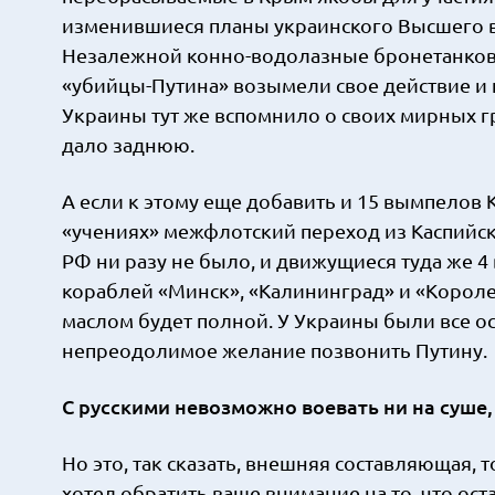
изменившиеся планы украинского Высшего 
Незалежной конно-водолазные бронетанковы
«убийцы-Путина» возымели свое действие и
Украины тут же вспомнило о своих мирных г
дало заднюю.
А если к этому еще добавить и 15 вымпелов 
«учениях» межфлотский переход из Каспийск
РФ ни разу не было, и движущиеся туда же 4
кораблей «Минск», «Калининград» и «Короле
маслом будет полной. У Украины были все ос
непреодолимое желание позвонить Путину.
С русскими невозможно воевать ни на суше,
Но это, так сказать, внешняя составляющая, т
хотел обратить ваше внимание на то, что ост