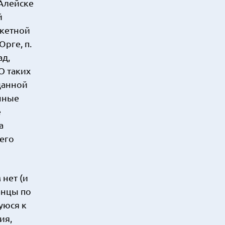
 Алейске
й
акетной
рге, п.
ад,
О таких
данной
енные
е
а
чего
 нет (и
анцы по
уюся к
ия,