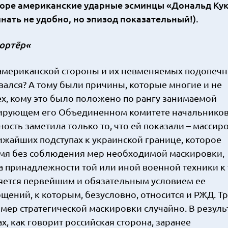
море американские ударные эсминцы «Дональд Кук
нать не удобно, но эпизод показательный!).
портёр«
 американской стороны и их невменяемых подопечн
вался? А тому были причины, которые многие и не
тех, кому это было положено по рангу занимаемой
рирующем его Объединенном комитете начальнико
сть заметила только то, что ей показали – массир
жайших подступах к украинской границе, которое
мя без соблюдения мер необходимой маскировки,
а принадлежности той или иной военной техники к 
ляется первейшим и обязательным условием ее
щений, к которым, безусловно, относится и РЖД. Т
мер стратегической маскировки случайно. В резуль
х, как говорит российская сторона, заранее