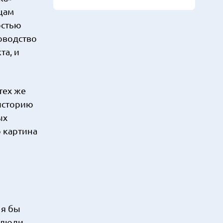
цам
остью
оводство
та, и
тех же
 историю
ых
 картина
 я бы
 люди,