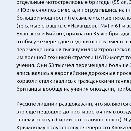
отдельные мотострелковые бригады (55-ая, 3
и Юрге снялись с места, и погрузившись на 
большой мощности (те самые «самые тяжелые
(те самые страшные «Искандеры-М») и 61-й 
Еланском и Бийске, прихватив 35-ую бригаду
чтобы уже через две недели осесть вместе с
перемещениях на тысячу километров нескол
им военной техникой стратеги НАТО могут т
учения. Они 53 тыс чел перемещали больше 3
вписывались в европейские дорожные просв
корабли сталкивались с гражданскими танкер
британцы вообще на учения опоздали, прибыв
Русские лишний раз доказали, что являются 
это еще не дошло до противостояния в возд
своему опыту в Сирии это отлично знают). Я
Крымскому полуострову с Северного Кавказа 