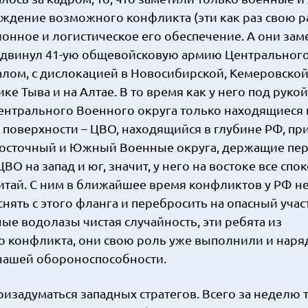
дение возможного конфликта (эти как раз свою р
ионное и логистическое его обеспечение. А они зам
н двинул 41-ую общевойсковую армию Центральног
алом, с дислокацией в Новосибирской, Кемеровской
е Тыва и на Алтае. В то время как у него под руко
нтрального Военного округа только находящиеся 
а поверхности – ЦВО, находящийся в глубине РФ, пр
Восточный и Южный Военные округа, держащие пе
О на запад и юг, значит, у него на востоке все спо
 Китай. С ним в ближайшее время конфликтов у РФ н
ять с этого фланга и перебросить на опасный участ
ые водолазы чистая случайность, эти ребята из
конфликта, они свою роль уже выполнили и наряд
нашей обороноспособности.
призадуматься западных стратегов. Всего за неделю 