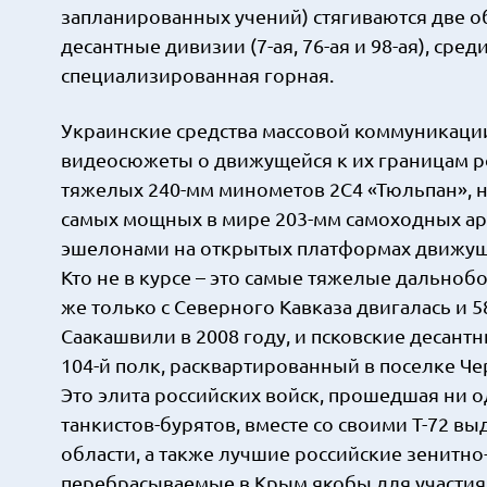
запланированных учений) стягиваются две об
десантные дивизии (7-ая, 76-ая и 98-ая), ср
специализированная горная.
Украинские средства массовой коммуникаци
видеосюжеты о движущейся к их границам ро
тяжелых 240-мм минометов 2С4 «Тюльпан», н
самых мощных в мире 203-мм самоходных ар
эшелонами на открытых платформах движущи
Кто не в курсе – это самые тяжелые дальноб
же только с Северного Кавказа двигалась и 5
Саакашвили в 2008 году, и псковские десант
104-й полк, расквартированный в поселке Че
Это элита российских войск, прошедшая ни 
танкистов-бурятов, вместе со своими Т-72 
области, а также лучшие российские зенитно
перебрасываемые в Крым якобы для участия 