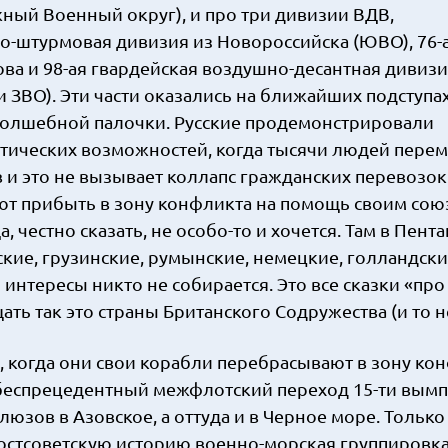
жный Военный округ), и про три дивизии ВДВ,
но-штурмовая дивизия из Новороссийска (ЮВО), 76-
ва и 98-ая гвардейская воздушно-десантная дивизи
 ЗВО). Эти части оказались на ближайших подступах
волшебной палочки. Русские продемонстрировали
тических возможностей, когда тысячи людей пере
и это не вызывает коллапс гражданских перевозок.
уют прибыть в зону конфликта на помощь своим сою
 честно сказать, не особо-то и хочется. Там в Пент
ские, грузинские, румынские, немецкие, голландски
 интересы никто не собирается. Это все сказки «про
ть так это страны Британского Содружества (и то не
ь, когда они свои корабли перебрасывают в зону ко
 беспрецедентный межфлотский переход 15-ти вымп
юзов в Азовское, а оттуда и в Черное море. Только
постсоветскую историю военно-морская группировка