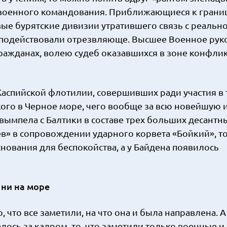
военного командования. Приближающиеся к грани
е бурятские дивизии утратившего связь с реальн
 подействовали отрезвляюще. Высшее Военное рук
ражданах, волею судеб оказавшихся в зоне конфлик
Каспийской флотилии, совершивших ради участия в 
ого в Черное море, чего вообще за всю новейшую
 вымпела с Балтики в составе трех больших десантн
в» в сопровождении ударного корвета «Бойкий», то
нования для беспокойства, а у Байдена появилось
 ни на море
о, что все заметили, на что она и была направлена. А
алось за кадром, то, что заметили только военные и