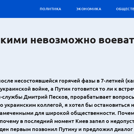
ПОЛИТИКА
ЭКОНОМИКА
ОБЩЕСТ
скими невозможно воеват
после несостоявшейся горячей фазы в 7-летней (ка
краинской войне, а Путин готовится то ли к встре
есс-службы Дмитрий Песков, прорабатывает вопрос
 украинским коллегой, я хотел бы остановиться 
замеченными для широкой общественности. Поче
, почему в последний момент Киев запел о недопус
йден первым позвонил Путину и предложил диалог