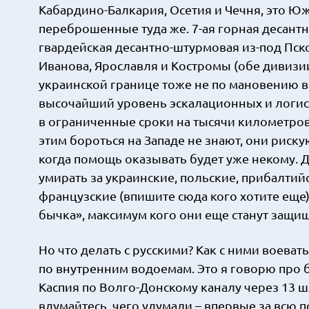
Кабардино-Балкария, Осетия и Чечня, это Ю
переброшенные туда же. 7-ая горная десант
гвардейская десантно-штурмовая из-под Пско
Иванова, Ярославля и Костромы (обе дивизии
украинской границе тоже не по мановению 
высочайший уровень эскалационных и логис
в ограниченные сроки на тысячи километров 
этим бороться на Западе не знают, они риск
когда помощь оказывать будет уже некому. Да,
умирать за украинские, польские, прибалтий
французские (впишите сюда кого хотите еще)
бычка», максимум кого они еще станут защища
Но что делать с русскими? Как с ними воеват
по внутренним водоемам. Это я говорю про
Каспия по Волго-Донскому каналу через 13 шл
вдумайтесь, чего удумали – впервые за всю 