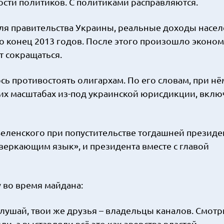
сти политиков. С политиками расправляются.
руля правительства Украины, реальные доходы насе
 по конец 2013 годов. После этого произошло эконо
 сокращаться.
ось противостоять олигархам. По его словам, при нё
ких масштабах из-под украинской юрисдикции, вклю
 Зеленского при попустительстве тогдашней президе
веркающим язык», и президента вместе с главой
у во время майдана:
Слушай, твои же друзья – владельцы каналов. Смотри
ли, а выставляли всё это как зверства властей.