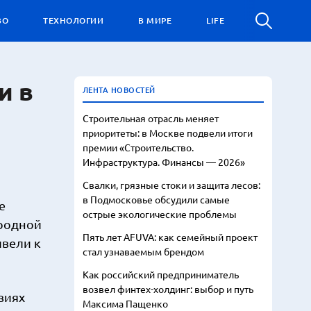
ВО
ТЕХНОЛОГИИ
В МИРЕ
LIFE
и в
ЛЕНТА НОВОСТЕЙ
Строительная отрасль меняет
приоритеты: в Москве подвели итоги
премии «Строительство.
Инфраструктура. Финансы — 2026»
Свалки, грязные стоки и защита лесов:
в Подмосковье обсудили самые
е
острые экологические проблемы
ародной
Пять лет AFUVA: как семейный проект
ивели к
стал узнаваемым брендом
Как российский предприниматель
возвел финтех-холдинг: выбор и путь
виях
Максима Пащенко