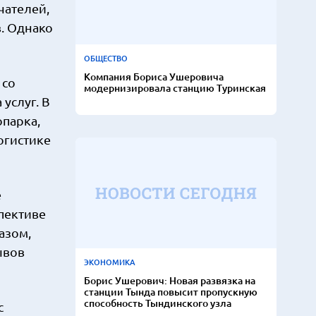
чателей,
в. Однако
ОБЩЕСТВО
Компания Бориса Ушеровича
 со
модернизировала станцию Туринская
услуг. В
опарка,
огистике
е
спективе
азом,
ывов
ЭКОНОМИКА
Борис Ушерович: Новая развязка на
станции Тында повысит пропускную
способность Тындинского узла
с