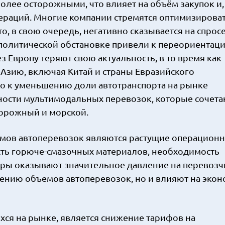
олее осторожными, что влияет на объём закупок и,
ераций. Многие компании стремятся оптимизироват
о, в свою очередь, негативно сказывается на спросе
ополитической обстановке привели к переориентац
 Европу теряют свою актуальность, в то время как
 Азию, включая Китай и страны Евразийского
ко к уменьшению доли автотранспорта на рынке
ности мультимодальных перевозок, которые сочета
орожный и морской.
мов автоперевозок являются растущие операцион
сть горюче-смазочных материалов, необходимость
ры оказывают значительное давление на перевозчи
ению объемов автоперевозок, но и влияют на эко
ся на рынке, является снижение тарифов на