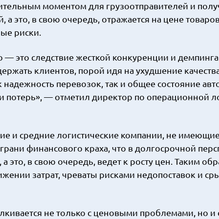
жительным моментом для грузоотправителей и полу
, а это, в свою очередь, отражается на цене товаро
ые риски.
о — это следствие жесткой конкуренции и демпинга
ержать клиентов, порой идя на ухудшение качества 
к надежность перевозок, так и общее состояние авт
и потерь», — отметил директор по операционной л
кие и средние логистические компании, не имеющи
 грани финансового краха, что в долгосрочной пер
это, в свою очередь, ведет к росту цен. Таким обр
ижении затрат, чреваты рисками недопоставок и ср
лкивается не только с ценовыми проблемами, но и 