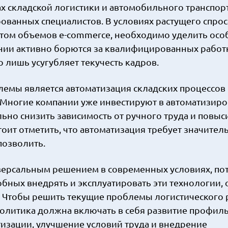
х складской логистики и автомобильного транспор
ванных специалистов. В условиях растущего спрос
остом объемов e-commerce, необходимо уделить осо
нии активно борются за квалифицированных работ
о лишь усугубляет текучесть кадров.
мы является автоматизация складских процессов
. Многие компании уже инвестируют в автоматизир
ьно снизить зависимость от ручного труда и повыс
оит отметить, что автоматизация требует значител
позволить.
иверсальным решением в современных условиях, по
бных внедрять и эксплуатировать эти технологии, 
. Чтобы решить текущие проблемы логистического 
олитика должна включать в себя развитие профил
тизации, улучшение условий труда и внедрение