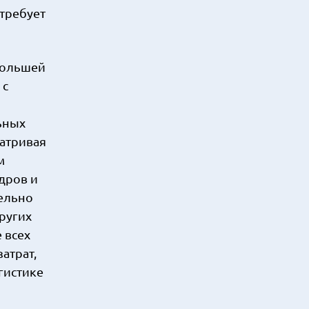
требует
 большей
 с
ы
ьных
матривая
м
дров и
ельно
ругих
 всех
атрат,
гистике