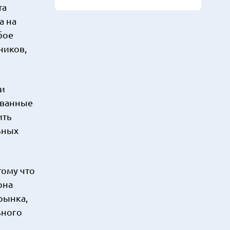
та
а на
бое
ников,
 и
ованные
ить
ьных
тому что
она
рынка,
ьного