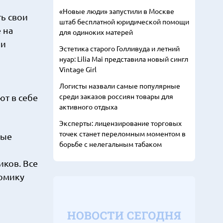
«Новые люди» запустили в Москве
ь свои
штаб бесплатной юридической помощи
 на
для одиноких матерей
ии
Эстетика старого Голливуда и летний
нуар: Lilia Mai представила новый сингл
Vintage Girl
Логисты назвали самые популярные
среди заказов россиян товары для
ют в себе
активного отдыха
Эксперты: лицензирование торговых
точек станет переломным моментом в
ные
борьбе с нелегальным табаком
ков. Все
номику