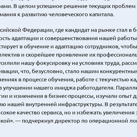
рами. В целом успешное решение текущих проблем 
имания к развитию человеческого капитала.
ссийской Федерации, где кандидат на рынке стал в
ость адаптации и совершенствования нашей работы
ирует в обучение и адаптацию сотрудников, чтоб
ллектив и скорейшее проявление их профессионал
усилили нашу фокусировку на условиях труда, расс
вации, что, безусловно, стало нашим конкурентны
ниях в процессе обучения, работе с текучестью ка
на улучшении нашего имиджа работодателя. Паралл
и и изменения в бизнес-процессы, изучали опыт д
ию нашей внутренней инфраструктуры. В результате
сокое качество сервиса, но и избежать увеличения з
икой». — подчеркнул директор по операционной ло