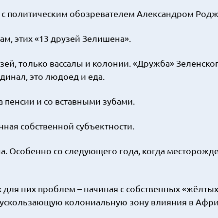
м с политическим обозревателем Александром Род
там, этих «13 друзей Зелишена».
ей, только вассалы и колонии. «Дружба» Зеленског
динал, это людоед и еда.
а пенсии и со вставными зубами.
нная собственной субъектности.
на. Особенно со следующего года, когда месторожд
 для них проблем – начиная с собственных «жёлты
 ускользающую колониальную зону влияния в Афри