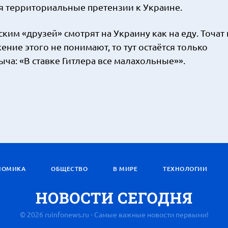
ая территориальные претензии к Украине.
им «друзей» смотрят на Украину как на еду. Точат
ние этого не понимают, то тут остаётся только
а: «В ставке Гитлера все малахольные»».
НОМИКА
ОБЩЕСТВО
В МИРЕ
ТЕХНОЛОГИИ
© 2026 ruinfonews.ru - Самые важные новости первыми!