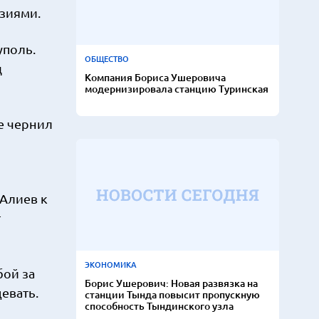
нзиями.
уполь.
ОБЩЕСТВО
д
Компания Бориса Ушеровича
модернизировала станцию Туринская
же чернил
 Алиев к
т
ЭКОНОМИКА
бой за
Борис Ушерович: Новая развязка на
евать.
станции Тында повысит пропускную
способность Тындинского узла