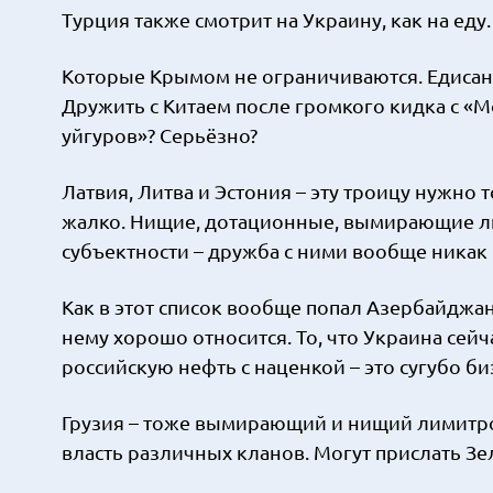
Турция также смотрит на Украину, как на ед
Которые Крымом не ограничиваются. Едисан и
Дружить с Китаем после громкого кидка с 
уйгуров»? Серьёзно?
Латвия, Литва и Эстония – эту троицу нужно 
жалко. Нищие, дотационные, вымирающие 
субъектности – дружба с ними вообще никак
Как в этот список вообще попал Азербайджан –
нему хорошо относится. То, что Украина се
российскую нефть с наценкой – это сугубо б
Грузия – тоже вымирающий и нищий лимитро
власть различных кланов. Могут прислать З