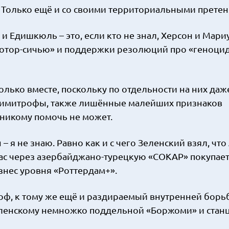
у. Только ещё и со своими территориальными прете
 Едишкюль – это, если кто не знал, Херсон и Мари
«Мотор-сичью» и поддержки резолюций про «геноци
только вместе, поскольку по отдельности на них да
лимитрофы, также лишённые малейших признаков
 никому помочь не может.
 я не знаю. Равно как и с чего Зеленский взял, что
йчас через азербайджано-турецкую «СОКАР» покупае
изнес уровня «Роттердам+».
ф, к тому же ещё и раздираемый внутренней борь
еленскому немножко поддельной «Боржоми» и станц