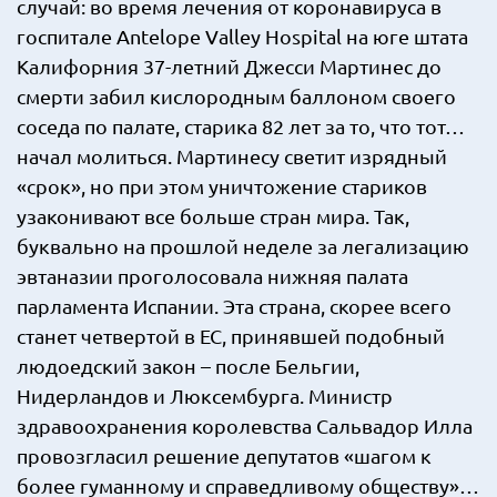
случай: во время лечения от коронавируса в
госпитале Antelope Valley Hospital на юге штата
Калифорния 37-летний Джесси Мартинес до
смерти забил кислородным баллоном своего
соседа по палате, старика 82 лет за то, что тот…
начал молиться. Мартинесу светит изрядный
«срок», но при этом уничтожение стариков
узаконивают все больше стран мира. Так,
буквально на прошлой неделе за легализацию
эвтаназии проголосовала нижняя палата
парламента Испании. Эта страна, скорее всего
станет четвертой в ЕС, принявшей подобный
людоедский закон – после Бельгии,
Нидерландов и Люксембурга. Министр
здравоохранения королевства Сальвадор Илла
провозгласил решение депутатов «шагом к
более гуманному и справедливому обществу»…